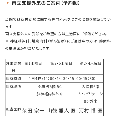
両立支援外来のご案内（予約制）
当院では就労支援に関する専門外来をつぎのとおり開設してい
ます。
両立支援外来の受診をご希望の方は主治医にご相談ください。
※
神経精神科、腫瘍内科（がん治療）にご通院中の方は、診療科
の主治医が担当いたします。
外来診察
第1水曜日
第3・5水曜日
第2・4木曜日
日
診察時間
1日4枠（14：00・14：30・15：00・15：30）
診察場所
外来棟5階 5C
入院棟6階
脳神経内科外来
リハビリテーシ
ョン外来
担当医師
柴田 宗一
山徳 雅人 医
河村
惟
医