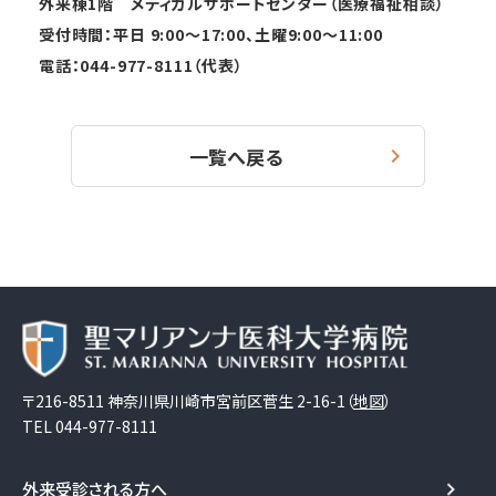
外来棟
1
階 メディカルサポートセンター（医療福祉相談）
受付時間：平日
9:00
〜
17:00
、土曜
9:00
～
11:00
電話：
044-977-8111
（代表）
一覧へ戻る
〒216-8511 神奈川県川崎市宮前区菅生 2-16-1（
地図
）
TEL
044-977-8111
外来受診される方へ