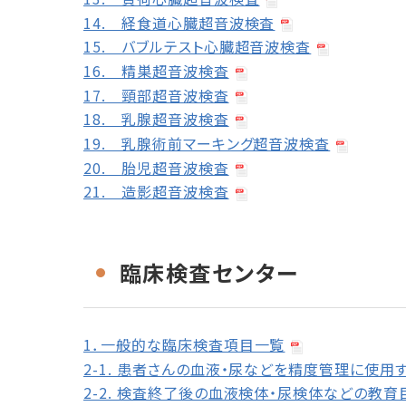
14. 経食道心臓超音波検査
15. バブルテスト心臓超音波検査
16. 精巣超音波検査
17. 頸部超音波検査
18. 乳腺超音波検査
19. 乳腺術前マーキング超音波検査
20. 胎児超音波検査
21. 造影超音波検査
臨床検査センター
1．一般的な臨床検査項目一覧
2-1. 患者さんの血液・尿などを精度管理に使用
2-2. 検査終了後の血液検体・尿検体などの教