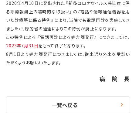
2020
年
4
月
10
日に発出された 『新型コロナウイルス感染症に係
る診療報酬上の臨時的な取扱い』 の『電話や情報通信機器を用
いた診療等に係る特例』 により、当院でも電話再診を実施してき
ましたが、厚労省の通達によりこの特例が廃止になります。
この特例による 『電話再診による処方箋発行』 につきましては、
2023年7月31日
をもって終了となります。
8
月
1
日より処方箋発行につきましては、従来通り外来を受診い
ただくようお願いいたします。
病 院 長
一覧へ戻る