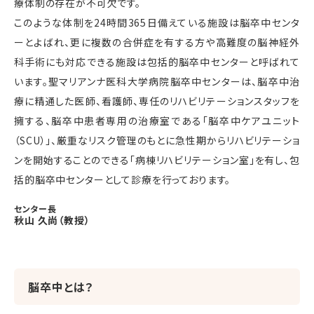
療体制の存在が不可欠です。
このような体制を24時間365日備えている施設は脳卒中センタ
ーとよばれ、更に複数の合併症を有する方や高難度の脳神経外
科手術にも対応できる施設は包括的脳卒中センターと呼ばれて
います。聖マリアンナ医科大学病院脳卒中センターは、脳卒中治
療に精通した医師、看護師、専任のリハビリテーションスタッフを
擁する、脳卒中患者専用の治療室である「脳卒中ケアユニット
（SCU）」、厳重なリスク管理のもとに急性期からリハビリテーショ
ンを開始することのできる「病棟リハビリテーション室」を有し、包
括的脳卒中センターとして診療を行っております。
センター長
秋山 久尚（教授）
脳卒中とは？