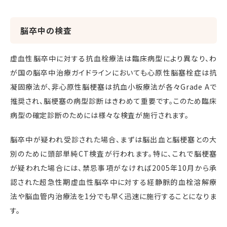
脳卒中の検査
虚血性脳卒中に対する抗血栓療法は臨床病型により異なり、わ
が国の脳卒中治療ガイドラインにおいても心原性脳塞栓症は抗
凝固療法が、非心原性脳梗塞は抗血小板療法が各々Grade Aで
推奨され、脳梗塞の病型診断はきわめて重要です。このため臨床
病型の確定診断のためには様々な検査が施行されます。
脳卒中が疑われ受診された場合、まずは脳出血と脳梗塞との大
別のために頭部単純CT検査が行われます。特に、これで脳梗塞
が疑われた場合には、禁忌事項がなければ2005年10月から承
認された超急性期虚血性脳卒中に対する経静脈的血栓溶解療
法や脳血管内治療法を1分でも早く迅速に施行することになりま
す。