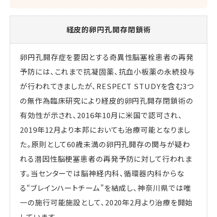
経皮的卵円孔開存閉鎖術
卵円孔開存症を要因とする奇異性脳塞栓患者の再発
予防には、これまで抗凝固薬、抗血小板薬の永続投与
が行われてきましたが、RESPECT STUDYを含む3つ
の無作為臨床研究により経皮的卵円孔開存閉鎖術の
有効性が示され、2016年10月に米国で認可され、
2019年12月より本邦においても治療可能となりまし
た。原則として60歳未満の卵円孔開存の関与が疑わ
れる潜因性脳梗塞患者の再発予防に対して行われま
す。当センターでは脳神経内科、循環器内科からな
る“ブレインハートチーム”を結成し、神奈川県では唯
一の施行可能施設として、2020年2月より治療を開始
しています。