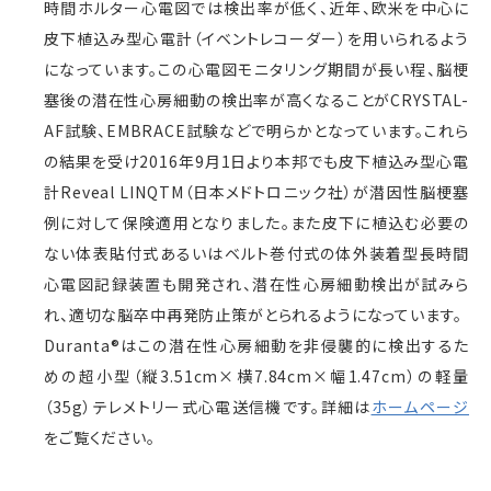
時間ホルター心電図では検出率が低く、近年、欧米を中心に
皮下植込み型心電計（イベントレコーダー）を用いられるよう
になっています。この心電図モニタリング期間が長い程、脳梗
塞後の潜在性心房細動の検出率が高くなることがCRYSTAL-
AF試験、EMBRACE試験などで明らかとなっています。これら
の結果を受け2016年9月1日より本邦でも皮下植込み型心電
計Reveal LINQTM（日本メドトロニック社）が潜因性脳梗塞
例に対して保険適用となりました。また皮下に植込む必要の
ない体表貼付式あるいはベルト巻付式の体外装着型長時間
心電図記録装置も開発され、潜在性心房細動検出が試みら
れ、適切な脳卒中再発防止策がとられるようになっています。
Duranta®はこの潜在性心房細動を非侵襲的に検出するた
めの超小型（縦3.51cm×横7.84cm×幅1.47cm）の軽量
（35g）テレメトリー式心電送信機です。詳細は
ホームページ
をご覧ください。