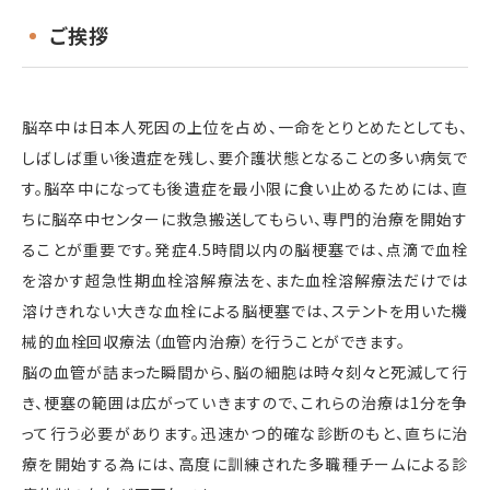
ご挨拶
脳卒中は日本人死因の上位を占め、一命をとりとめたとしても、
しばしば重い後遺症を残し、要介護状態となることの多い病気で
す。脳卒中になっても後遺症を最小限に食い止めるためには、直
ちに脳卒中センターに救急搬送してもらい、専門的治療を開始す
ることが重要です。発症4.5時間以内の脳梗塞では、点滴で血栓
を溶かす超急性期血栓溶解療法を、また血栓溶解療法だけでは
溶けきれない大きな血栓による脳梗塞では、ステントを用いた機
械的血栓回収療法（血管内治療）を行うことができます。
脳の血管が詰まった瞬間から、脳の細胞は時々刻々と死滅して行
き、梗塞の範囲は広がっていきますので、これらの治療は1分を争
って行う必要があります。迅速かつ的確な診断のもと、直ちに治
療を開始する為には、高度に訓練された多職種チームによる診