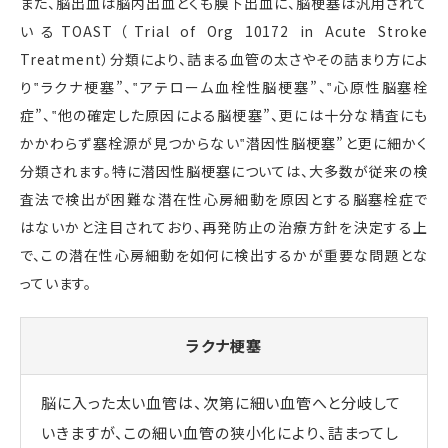
また、脳出血は脳内出血とくも膜下出血に、脳梗塞は汎用されて
いるTOAST（Trial of Org 10172 in Acute Stroke
Treatment）分類により、詰まる血管の太さやその詰まり方によ
り‟ラクナ梗塞”、‟アテローム血栓性脳梗塞”、‟心原性脳塞栓
症”、‟他の確定した原因による脳梗塞”、更には十分な精査にも
かかわらず塞栓源が見つからない‟潜因性脳梗塞”と更に細かく
分類されます。特に潜因性脳梗塞については、大多数が従来の検
査法で検出が困難な潜在性心房細動を原因とする脳塞栓症で
はないかと注目されており、再発防止の治療方針を決定する上
で、この潜在性心房細動を如何に検出するかが重要な問題とな
っています。
ラクナ梗塞
脳に入った太い血管は、次第に細い血管へと分岐して
いきますが、この細い血管の狭小化により、詰まってし