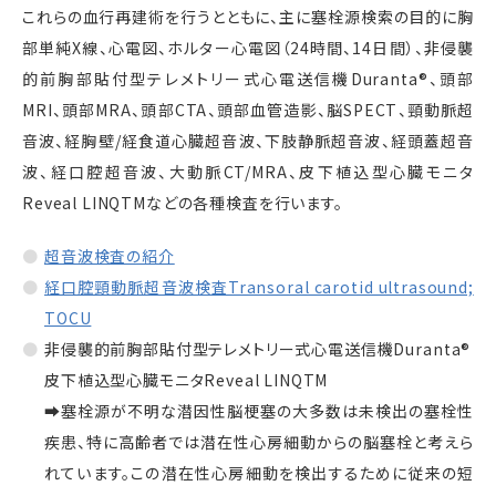
これらの血行再建術を行うとともに、主に塞栓源検索の目的に胸
部単純X線、心電図、ホルター心電図（24時間、14日間）、非侵襲
的前胸部貼付型テレメトリー式心電送信機Duranta®、頭部
MRI、頭部MRA、頭部CTA、頭部血管造影、脳SPECT、頸動脈超
音波、経胸壁/経食道心臓超音波、下肢静脈超音波、経頭蓋超音
波、経口腔超音波、大動脈CT/MRA、皮下植込型心臓モニタ
Reveal LINQTMなどの各種検査を行います。
超音波検査の紹介
経口腔頸動脈超音波検査Transoral carotid ultrasound;
TOCU
非侵襲的前胸部貼付型テレメトリー式心電送信機Duranta®
皮下植込型心臓モニタReveal LINQTM
➡塞栓源が不明な潜因性脳梗塞の大多数は未検出の塞栓性
疾患、特に高齢者では潜在性心房細動からの脳塞栓と考えら
れています。この潜在性心房細動を検出するために従来の短