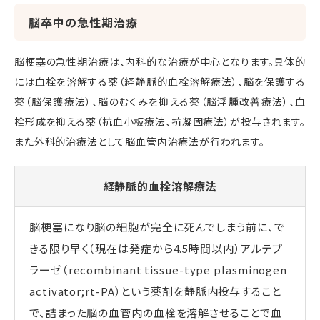
脳卒中の急性期治療
脳梗塞の急性期治療は、内科的な治療が中心となります。具体的
には血栓を溶解する薬（経静脈的血栓溶解療法）、脳を保護する
薬（脳保護療法）、脳のむくみを抑える薬（脳浮腫改善療法）、血
栓形成を抑える薬（抗血小板療法、抗凝固療法）が投与されます。
また外科的治療法として脳血管内治療法が行われます。
経静脈的血栓溶解療法
脳梗塞になり脳の細胞が完全に死んでしまう前に、で
きる限り早く（現在は発症から4.5時間以内）アルテプ
ラーゼ（recombinant tissue-type plasminogen
activator;rt-PA）という薬剤を静脈内投与すること
で、詰まった脳の血管内の血栓を溶解させることで血