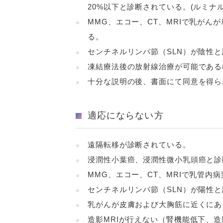
20%以下と診断されている。(ルミナ
MMG、エコー、CT、MRIで乳がん
る。
センチネルリンパ節（SLN）が陰性
凍結療法後の放射線治療が可能である
十分な説明の後、書面にて同意を得ら
適応にならない方
遠隔転移が診断されている。
浸潤性小葉癌、浸潤性微小乳頭癌と診
MMG、エコー、CT、MRIで乳管内
センチネルリンパ節（SLN）が陽性
乳がんが皮膚および大胸筋に近くにあ
造影MRIが行えない（腎機能低下、