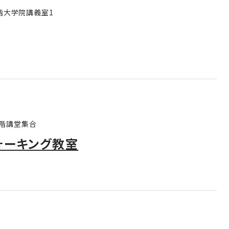
3階大学院講義室1
2階講堂集合
ォーキング教室