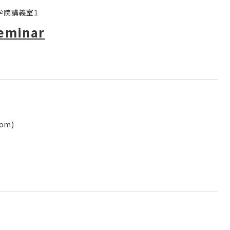
大学院講義室1
eminar
om)