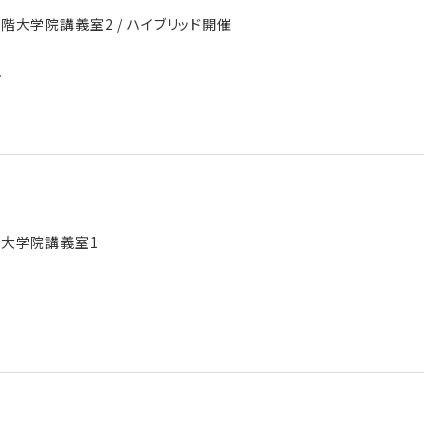
館3階大学院講義室2 / ハイブリッド開催
ー
3階大学院講義室1