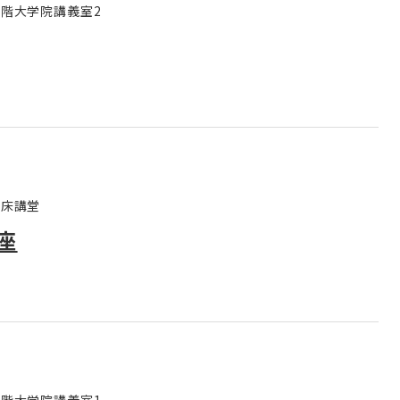
館3階大学院講義室2
階臨床講堂
座