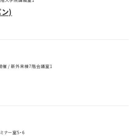
館3階大学院講義室1
ン)
ド開催 / 新外来棟7階会議室1
セミナー室5・6