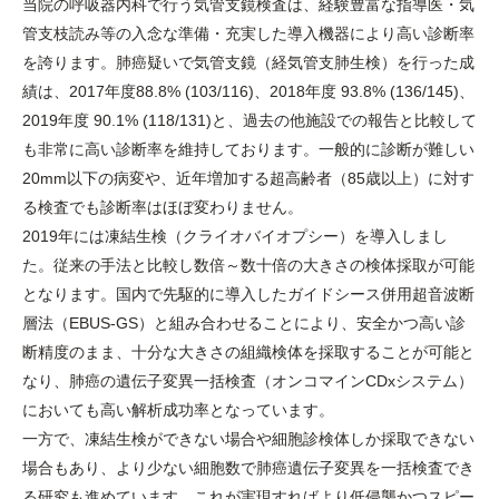
当院の呼吸器内科で行う気管支鏡検査は、経験豊富な指導医・気
管支枝読み等の入念な準備・充実した導入機器により高い診断率
を誇ります。肺癌疑いで気管支鏡（経気管支肺生検）を行った成
績は、2017年度88.8% (103/116)、2018年度 93.8% (136/145)、
2019年度 90.1% (118/131)と、過去の他施設での報告と比較して
も非常に高い診断率を維持しております。一般的に診断が難しい
20mm以下の病変や、近年増加する超高齢者（85歳以上）に対す
る検査でも診断率はほぼ変わりません。
2019年には凍結生検（クライオバイオプシー）を導入しまし
た。従来の手法と比較し数倍～数十倍の大きさの検体採取が可能
となります。国内で先駆的に導入したガイドシース併用超音波断
層法（EBUS-GS）と組み合わせることにより、安全かつ高い診
断精度のまま、十分な大きさの組織検体を採取することが可能と
なり、肺癌の遺伝子変異一括検査（オンコマインCDxシステム）
においても高い解析成功率となっています。
一方で、凍結生検ができない場合や細胞診検体しか採取できない
場合もあり、より少ない細胞数で肺癌遺伝子変異を一括検査でき
る研究も進めています。これが実現すればより低侵襲かつスピー