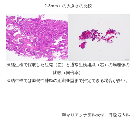
2-3mm）の大きさの比較
凍結生検で採取した組織（左）と通常生検組織（右）の病理像の
比較（同倍率）
凍結生検では原発性肺癌の組織亜型まで推定できる場合が多い。
聖マリアンナ医科大学 呼吸器内科