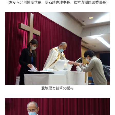
（左から北川博昭学長、明石勝也理事長、松本直樹国試委員長）
受験票と鉛筆の授与