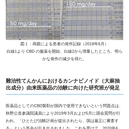
図１：両親による患者の発作記録（2018年6月）
白線1より CBD の服薬を開始、白線2から増量したところ、明ら
かな発作の減少を得た。
難治性てんかんにおけるカンナビノイド（大麻抽
出成分）由来医薬品の治験に向けた研究班が発足
医薬品としてのCBD製剤が国内で使用できないという問題点は、
秋野公造参議院議員により2019年3月および5月に国会質問が行
われ、「ひとたび治験計画が提出されたら、国は厳正に審査す
る」という答弁が引き出されました。これを受けて、2020年6