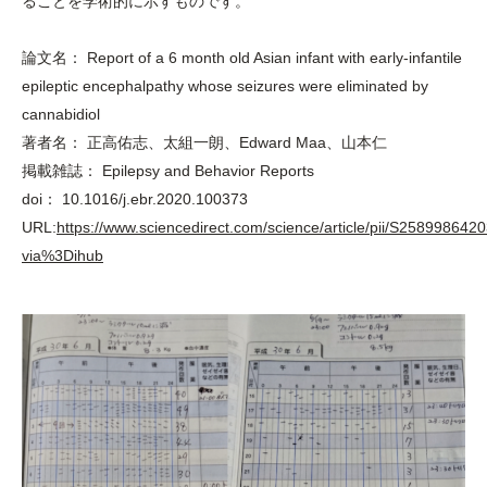
ることを学術的に示すものです。
論文名： Report of a 6 month old Asian infant with early-infantile
epileptic encephalpathy whose seizures were eliminated by
cannabidiol
著者名： 正高佑志、太組一朗、Edward Maa、山本仁
掲載雑誌： Epilepsy and Behavior Reports
doi： 10.1016/j.ebr.2020.100373
URL:
https://www.sciencedirect.com/science/article/pii/S25899864
via%3Dihub