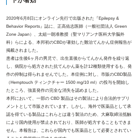
トが著効
2020年6月8日にオンライン先行で出版された『Epilepsy &
Behavior Reports』誌に、正高佑志医師（一般社団法人 Green
Zone Japan）、太組一朗准教授（聖マリアンナ医科大学脳外
科）らによる、本邦初のCBDが著効した難治てんかん症例報告が
掲載されました。
患者は生後6ヶ月の男児で、出生直後からてんかん発作を繰り返
し、病院から処方された抗てんかん薬を計12種類使用するも、発
作の抑制は得られませんでした。本症例に対し、市販のCBD製品
（Hemptouch ティンクチャー 1500 mg/10 ml）の投与を開始し
たところ、強直発作の完全な消失を認めました。
本邦において、一部の CBD 製品はその製法により合法的サプリ
メントとして市販されています。しかし、海外で医薬品として承
認を得ている製品はこれらとは違う製法のため、大麻取締法抵触
により国内使用が禁止されており、医師が処方することもできま
せん。本報告は、これらが国内でも医薬品として必要とされてい