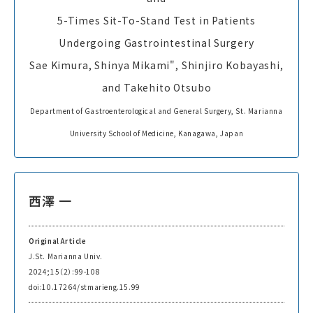
5-Times Sit-To-Stand Test in Patients
Undergoing Gastrointestinal Surgery
Sae Kimura, Shinya Mikami", Shinjiro Kobayashi,
and Takehito Otsubo
Department of Gastroenterological and General Surgery, St. Marianna
University School of Medicine, Kanagawa, Japan
西澤 一
Original Article
J.St. Marianna Univ.
2024;15（2）:99-108
doi:10.17264/stmarieng.15.99