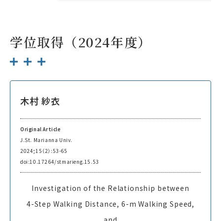
学位取得（2024年度）
木村 紗衣
Original Article
J.St. Marianna Univ.
2024;15（2）:53-65
doi:10.17264/stmarieng.15.53
Investigation of the Relationship between
4-Step Walking Distance, 6-m Walking Speed,
and