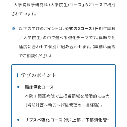
「大学院医学研究科（大学院生）コース」の2コースで構成
されています。
以下の学びのポイントは、
公式の2コース
（任期付助教
／大学院生）の中で選べる強化テーマです。興味や到
達度に合わせて個別に組み合わせます。（詳細は面談
でご相談ください）
学びのポイント
臨床深化コース
本院＋関連病院で主担当領域を段階的に拡大
（術前計画～執刀～術後管理の一貫経験）。
サブスペ強化コース（例：上部／下部消化管・