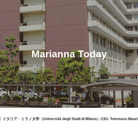
Marianna Today
タリア・ミラノ大学（Università degli Studi di Milano）のDr. Tomma