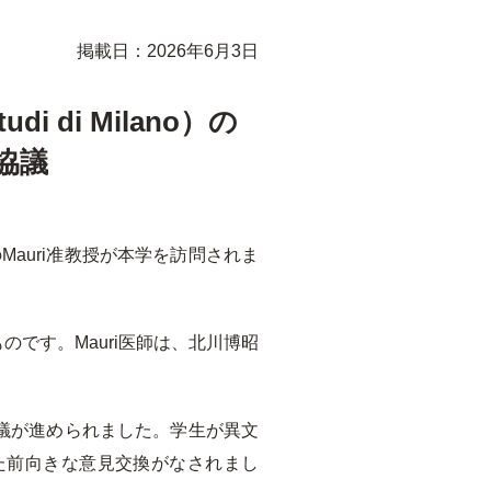
掲載日：2026年6月3日
i di Milano）の
て協議
学のMauri准教授が本学を訪問されま
です。Mauri医師は、北川博昭
議が進められました。学生が異文
た前向きな意見交換がなされまし