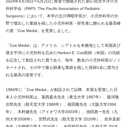
2024年4月28日〜5月2日に香港で開催された第57回太平洋小児
外科学会（PAPS: The Pacific Association of Pediatric
Surgeons）において、本学の北川博昭学長が、小児外科学の分
野で傑出した業績を残した小児外科医・研究者に贈られる最高峰
の賞「Coe Medal」を受賞しました。
「Coe Medal」は、アメリカ、シアトルを本拠地として米国及び
環太平洋に小児外科を広めたHerbert E. Coe医師（米国）の功績
を記念して創設された賞であり、毎年、数名の小児外科医がノミ
ネートされ、その中で最も顕著な業績を残した医師1名に授与さ
れる最高の栄誉です。
1984年に「Coe Medal」が創設されて以降、本賞を受賞した日
本人小児外科医は、葛西森夫先生（東北大学 1987年）、駿河敬
次郎先生（順天堂大学 1988年）、植田隆先生（大阪大学1994
年）、木村健先生（アイオワ大学2003年）、池田惠一先生（九
州大学2008年）、宮野武先生（順天堂大学 2010年）、岩井直躬
先生（京都府立医大 2016年）、水田祥代先生（九州大学 2018