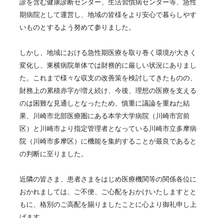
診を含む健康診断センター、生活習慣病センター等、急性
期病院として運営し、地域の皆様をより安心で暮らしやす
いものとするよう努めて参りました。
しかし、地域における急性期医療を取り巻く環境が大きく
変化し、東横病院単体では財務的に厳しい状況にありまし
た。これまで様々な収支の改善策を検討してきたものの、
財務上の累積赤字が増え続け、今後、理想の医療を支える
のは困難な見通しとなったため、慎重に議論を重ねた結
果、川崎市北部医療圏にある本学大学病院（川崎市宮前
区）と川崎市より指定管理者となっている川崎市立多摩病
院（川崎市多摩区）に機能を集約することが最良であると
の判断に至りました。
近隣の皆さま、患者さまをはじめ医療機関等の関係各位に
おかれましては、ご不便、ご心配をおかけいたしますとと
もに、格別のご高配を賜りましたことに心より御礼申し上
げます。