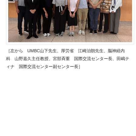
［左から UMBC山下先生、厚労省 江崎治朗先生、脳神経内
科 山野嘉久主任教授、宮部斉重 国際交流センター長、田嶋テ
ィナ 国際交流センター副センター長］