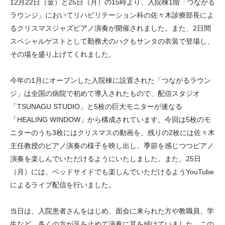
12月22日（金）と25日（月）の15時より、入院棟1階「つながる
ラウンジ」においてリハビリテーション科の佐々木診療部長によ
るクリスマスジャズピアノ演奏が開催されました。また、2日間
スペシャルゲストとして勤務犬のハクもサンタの衣装で登場し、
その場を盛り上げてくれました。
今年の1月にオープンした入院棟に設置された「つながるラウン
ジ」は全国の病院で初めて導入されたもので、配信スタジオ
「TSUNAGU STUDIO」と5枚の巨大モニターが連なる
「HEALING WINDOW」から構成されています。今回は5枚のモ
ニターのうち3枚にはクリスマスの動画を、残りの2枚には佐々木
主任教授のピアノ演奏の様子を映し出し、季節を感じつつピアノ
演奏を楽しんでいただけるようにいたしました。また、25日
（月）には、ベッドサイドでも楽しんでいただけるようYouTube
によるライブ配信を行いました。
当日は、入院患者さんをはじめ、面会に来られた方や教職員、学
生など、多くの方が足を止めて演奏に耳を傾けていました。この