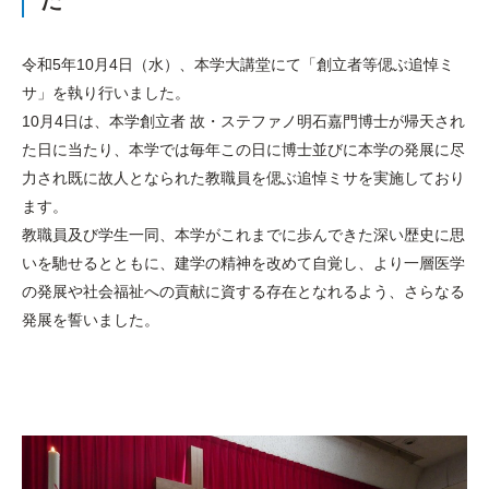
た
令和5年10月4日（水）、本学大講堂にて「創立者等偲ぶ追悼ミ
サ」を執り行いました。
10月4日は、本学創立者 故・ステファノ明石嘉門博士が帰天され
た日に当たり、本学では毎年この日に博士並びに本学の発展に尽
力され既に故人となられた教職員を偲ぶ追悼ミサを実施しており
ます。
教職員及び学生一同、本学がこれまでに歩んできた深い歴史に思
いを馳せるとともに、建学の精神を改めて自覚し、より一層医学
の発展や社会福祉への貢献に資する存在となれるよう、さらなる
発展を誓いました。