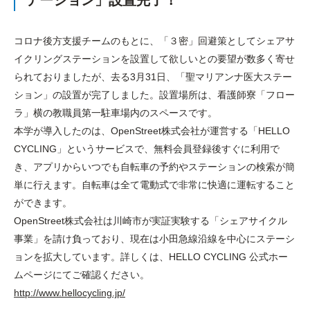
テーション」設置完了！
コロナ後方支援チームのもとに、「３密」回避策としてシェアサ
イクリングステーションを設置して欲しいとの要望が数多く寄せ
られておりましたが、去る3月31日、「聖マリアンナ医大ステー
ション」の設置が完了しました。設置場所は、看護師寮「フロー
ラ」横の教職員第一駐車場内のスペースです。
本学が導入したのは、OpenStreet株式会社が運営する「HELLO
CYCLING」というサービスで、無料会員登録後すぐに利用で
き、アプリからいつでも自転車の予約やステーションの検索が簡
単に行えます。自転車は全て電動式で非常に快適に運転すること
ができます。
OpenStreet株式会社は川崎市が実証実験する「シェアサイクル
事業」を請け負っており、現在は小田急線沿線を中心にステーシ
ョンを拡大しています。詳しくは、HELLO CYCLING 公式ホー
ムページにてご確認ください。
http://www.hellocycling.jp/