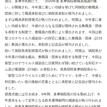
過日、多摩市民館にて、「2020年度 多摩病院教職員感謝の集
い」が開催され、今年度に著しい功績を挙げた同病院の教職員・
団体に対して職員表彰並びに病院長表彰が授与されました。
まずは職員表彰授賞式が執り行われました。同賞は、今年度に著
しい功績を挙げ、今後のさらなる活躍が期待される教職員・団体
を表彰する制度で、教職員の投票により選出されます。今回は新
型コロナウイルス感染症への対応に邁進した教職員・団体（計23
組）教員が選出され、表彰状と記念品が授与されました。
続いて病院長表彰授賞式が執り行われました。同賞は、病院長が
今年度の功績を鑑み、教職員・団体を表彰する制度です。今回は
新型コロナウイルス感染症に日夜問わず闘い続けている対応チー
ム及び看護師（計5組）が表彰され、長島悟郎多摩病院長から
「新型コロナウイルスと闘うためにプライド」を持って、今後も
対応願いたい旨の激励の言葉とともに表彰状と記念品が授与され
ました。
授賞式後には引き続き、6年間、多摩病院長の任を勤め上げ、今
年度末をもって定年となる鈴木通博顧問の感謝会が執り行われま
した。長島多摩病院長から鈴木顧問が病院長を勤められた6年間