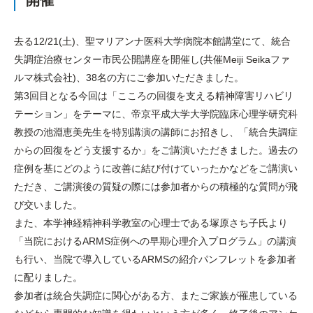
開催
去る12/21(土)、聖マリアンナ医科大学病院本館講堂にて、統合
失調症治療センター市民公開講座を開催し(共催Meiji Seikaファ
ルマ株式会社)、38名の方にご参加いただきました。
第3回目となる今回は「こころの回復を支える精神障害リハビリ
テーション」をテーマに、帝京平成大学大学院臨床心理学研究科
教授の池淵恵美先生を特別講演の講師にお招きし、「統合失調症
からの回復をどう支援するか」をご講演いただきました。過去の
症例を基にどのように改善に結び付けていったかなどをご講演い
ただき、ご講演後の質疑の際には参加者からの積極的な質問が飛
び交いました。
また、本学神経精神科学教室の心理士である塚原さち子氏より
「当院におけるARMS症例への早期心理介入プログラム」の講演
も行い、当院で導入しているARMSの紹介パンフレットを参加者
に配りました。
参加者は統合失調症に関心がある方、またご家族が罹患している