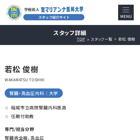
スタッフ詳細
TOP
スタッフ一覧
若松 俊樹
若松 俊樹
WAKAMATSU TOSHIKI
腎臓・高血圧内科｜大学
稲城市立病院腎臓内科医員
任期付助教
専門/担当分野
腎臓病全般、高血圧