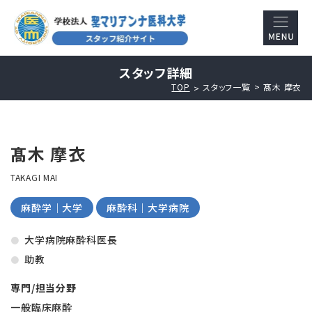
スタッフ詳細
TOP
スタッフ一覧
髙木 摩衣
髙木 摩衣
TAKAGI MAI
麻酔学｜大学
麻酔科｜大学病院
大学病院麻酔科医長
助教
専門/担当分野
一般臨床麻酔