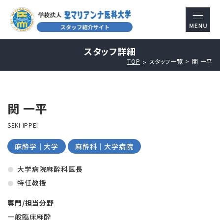
スタッフ詳細
TOP
スタッフ一覧
関 一平
関 一平
SEKI IPPEI
麻酔学｜大学
麻酔科｜大学病院
大学病院麻酔科医長
特任教授
専門/担当分野
一般臨床麻酔