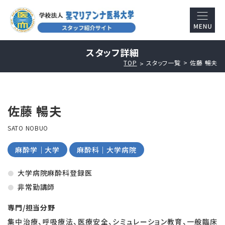
スタッフ詳細
TOP
スタッフ一覧
佐藤 暢夫
佐藤 暢夫
SATO NOBUO
麻酔学｜大学
麻酔科｜大学病院
大学病院麻酔科登録医
非常勤講師
専門/担当分野
集中治療、呼吸療法、医療安全、シミュレーション教育、一般臨床