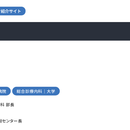
病院
総合診療内科｜大学
内科 部長
副センター長