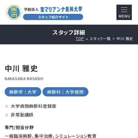
スタッフ詳細
TOP
スタッフ一覧
中川 雅史
中川 雅史
NAKAGAWA MASASHI
麻酔学｜大学
麻酔科｜大学病院
大学病院麻酔科登録医
非常勤講師
専門/担当分野
一般臨床麻酔、集中治療、シミュレーション教育