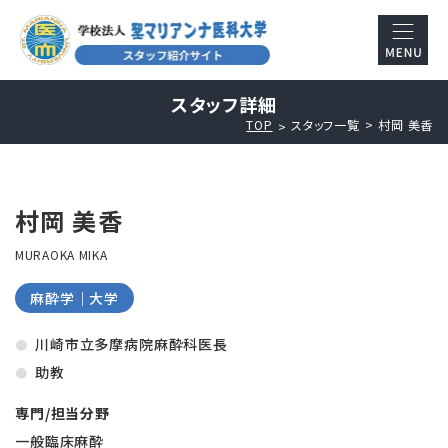
スタッフ詳細
TOP
スタッフ一覧
村岡 美香
村岡 美香
MURAOKA MIKA
麻酔学｜大学
川崎市立多摩病院麻酔科医長
助教
専門/担当分野
一般臨床麻酔