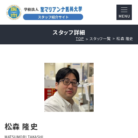
スタッフ詳細
TOP
スタッフ一覧
松森 隆史
松森 隆史
MATSUMORI TAKASHI