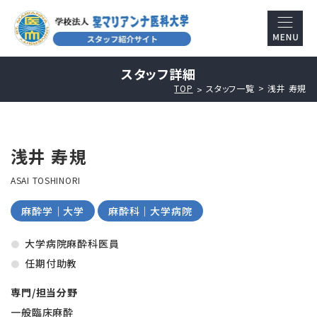
スタッフ詳細
TOP
スタッフ一覧
浅井 寿規
浅井 寿規
ASAI TOSHINORI
麻酔学｜大学
麻酔科｜大学病院
大学病院麻酔科医員
任期付助教
専門/担当分野
一般臨床麻酔