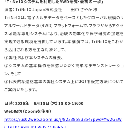
「TriNetXシステムを利用したRWD研究・最初の一歩」
演者：TriNetX Japan株式会社 田中 さやか 様
TriNetX
は、電子カルテデータをベースとしたグローバル規模のリ
アルワールドデータ（
RWD
）プラットフォームで、ブラウザからアクセ
ス可能な専用システムにより、治験の効率化や医学研究の加速を
実現できる環境を提供しています。本講演では、
TriNetX
をこれか
ら活用される方を主な対象として、
①弊社および本システムの概要、
②システムの基本操作を体感いただく簡単なデモンストレーショ
ン、そして
③代表的な適格基準の弊社システム上における設定方法について
ご案内いたします。
日時：2026年 6
月18
日（木）18:00-19:00
Web配信（
Zoomを使用）
https://us02web.zoom.us/j/82338583354?pwd=Yw2GEW
C1p1bQV9x0lhLP6fSZQIvjRS.1