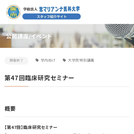
公開講座/イベント
学内向け
大学院特別講義
開催終了
第47回臨床研究セミナー
概要
【
第
47
回
】
臨床
研究
セミナー