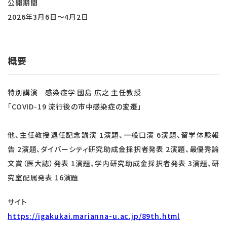
公開期間
2026年3月6日～4月2日
概要
特別講演 感染症学 國島 広之 主任教授
「COVID-19 流行後の市中感染症の変遷」
他、主任教授退任記念講演 1演題、一般口演 6演題、留学体験報
告 2演題、ダイバーシティ研究助成金採択者発表 2演題、最優秀論
文賞（医大誌）発表 1演題、学内研究助成金採択者発表 3演題、研
究室配属発表 16演題
サイト
https://igakukai.marianna-u.ac.jp/89th.html