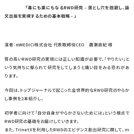
「
毒にも薬にもなるRWD
研究
- 落とし穴を回避し、論
文出版を実現するための基本戦略 -
」
演者：mMEDICI株式会社 代表取締役CEO 廣瀬直紀 様
質の高いRWD
研究
の実現には正しい知識が必要で、「やりたい」と
いう気持ちに駆られて
研究
をしてしまうと痛い目をみる恐れがあ
ります。
今回は、トップジャーナルで起こった全世界的なRWD
研究
のやらか
し事例を2本紹介し、
初学者に向けて「自分自身がやらかさないためには」という視点で
RWD
研究
の基礎をお届けしていきます。
また、TrinetXを利用したRWDのエビデンス創出
研究
に関して、ｍ