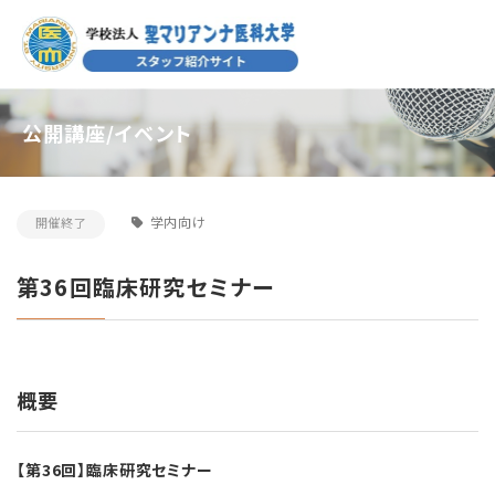
公開講座/イベント
学内向け
開催終了
第36回臨床研究セミナー
概要
【第36
回】
臨床
研究
セミナー