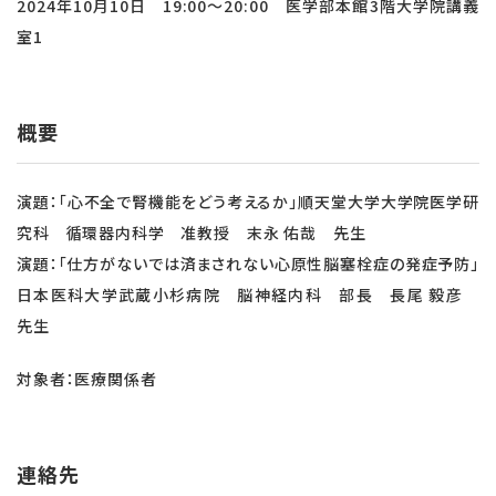
2024年10月10日 19:00～20:00
医学部本館3階大学院講義
室1
概要
演題：「心不全で腎機能をどう考えるか」順天堂大学大学院医学研
究科 循環器内科学 准教授 末永 佑哉 先生
演題：「仕方がないでは済まされない心原性脳塞栓症の発症予防」
日本医科大学武蔵小杉病院 脳神経内科 部長 長尾 毅彦
先生
対象者：医療関係者
連絡先