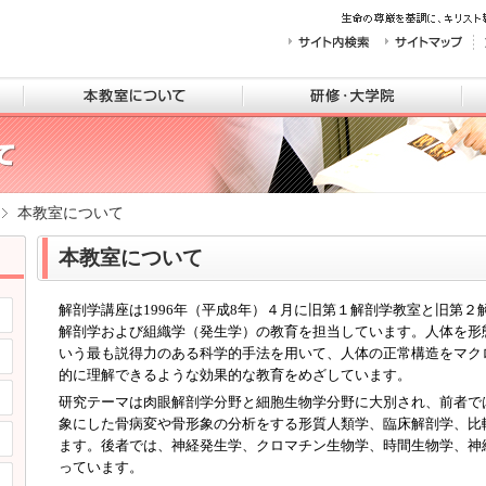
本教室について
本教室について
解剖学講座は1996年（平成8年）４月に旧第１解剖学教室と旧第
解剖学および組織学（発生学）の教育を担当しています。人体を形
いう最も説得力のある科学的手法を用いて、人体の正常構造をマク
的に理解できるような効果的な教育をめざしています。
研究テーマは肉眼解剖学分野と細胞生物学分野に大別され、前者で
象にした骨病変や骨形象の分析をする形質人類学、臨床解剖学、比
ます。後者では、神経発生学、クロマチン生物学、時間生物学、神
っています。