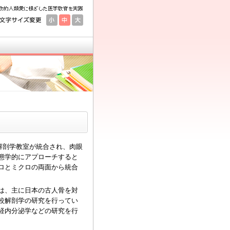
２解剖学教室が統合され、肉眼
態学的にアプローチすると
ロとミクロの両面から統合
は、主に日本の古人骨を対
較解剖学の研究を行ってい
経内分泌学などの研究を行