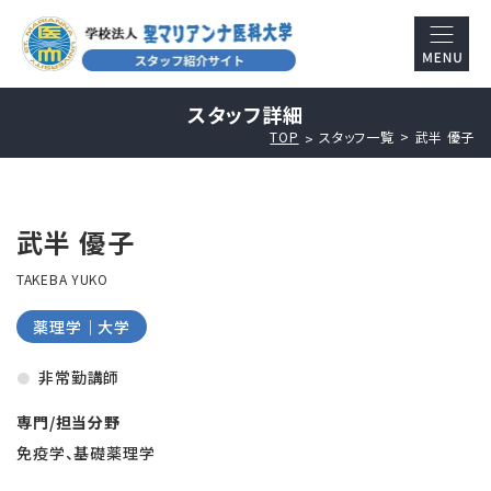
スタッフ詳細
TOP
スタッフ一覧
武半 優子
武半 優子
TAKEBA YUKO
薬理学｜大学
非常勤講師
専門/担当分野
免疫学、基礎薬理学