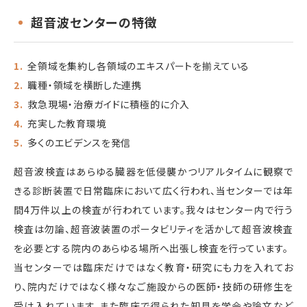
超音波センターの特徴
全領域を集約し各領域のエキスパートを揃えている
職種・領域を横断した連携
救急現場・治療ガイドに積極的に介入
充実した教育環境
多くのエビデンスを発信
超音波検査はあらゆる臓器を低侵襲かつリアルタイムに観察で
きる診断装置で日常臨床において広く行われ、当センターでは年
間4万件以上の検査が行われています。我々はセンター内で行う
検査は勿論、超音波装置のポータビリティを活かして超音波検査
を必要とする院内のあらゆる場所へ出張し検査を行っています。
当センターでは臨床だけではなく教育・研究にも力を入れてお
り、院内だけではなく様々なご施設からの医師・技師の研修生を
受け入れています。また臨床で得られた知見を学会や論文など