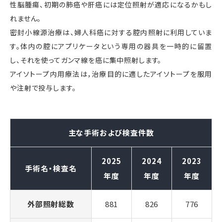
性脳腫瘍、初期の肺癌や肝癌には定位照射が適応になるかもし
れません。
密封小線源治療は、婦人科癌に対する腔内照射に利用していま
す。体内の腔にアプリケータという専用の器具を一時的に留置
し、それを使ってガンマ線を癌に集中照射します。
アイソトープ内用療法は，治療目的に適したアイソトープを服用
や注射で投与します。
主な手術および検査件数
2025
2024
2023
手術名・検査名
年度
年度
年度
外部照射総数
881
826
776