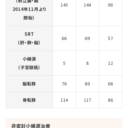
（前立腺・脳
143
144
90
2014年11月より
開始）
SRT
66
69
57
（肝・肺・脳）
小線源
5
8
12
（子宮頸癌）
脳転移
76
89
68
骨転移
114
117
86
非密封小線源治療