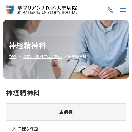
神経精神科
TOP
診療科・部門等のご案内
神経精神科
神経精神科
主病棟
入院棟8階西