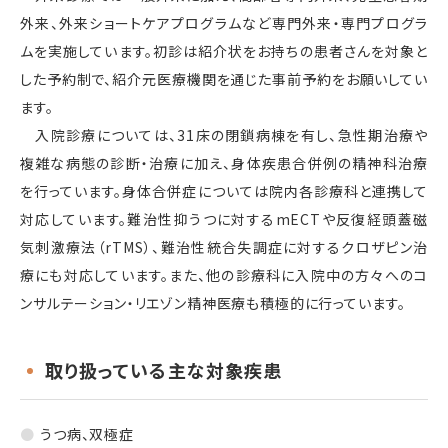
外来、外来ショートケアプログラムなど専門外来・専門プログラ
ムを実施しています。初診は紹介状をお持ちの患者さんを対象と
した予約制で、紹介元医療機関を通じた事前予約をお願いしてい
ます。
入院診療については、31床の閉鎖病棟を有し、急性期治療や
複雑な病態の診断・治療に加え、身体疾患合併例の精神科治療
を行っています。身体合併症については院内各診療科と連携して
対応しています。難治性抑うつに対するmECTや反復経頭蓋磁
気刺激療法（rTMS）、難治性統合失調症に対するクロザピン治
療にも対応しています。また、他の診療科に入院中の方々へのコ
ンサルテーション・リエゾン精神医療も積極的に行っています。
取り扱っている主な対象疾患
うつ病、双極症