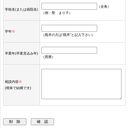
（全角）
学校名(または病院名)
（例：聖 まり子）
学年
※
（既卒の方は“既卒”と記入下さい）
卒業年(卒業見込み年)
（西暦）
相談内容
※
(簡単で結構です)