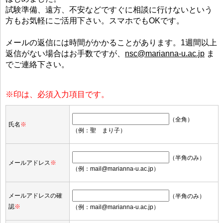
試験準備、遠方、不安などですぐに相談に行けないという
方もお気軽にご活用下さい。スマホでもOKです。
メールの返信には時間がかかることがあります。1週間以上
返信がない場合はお手数ですが、
nsc@marianna-u.ac.jp
ま
でご連絡下さい。
※印は、必須入力項目です。
（全角）
氏名
※
（例：聖 まり子）
（半角のみ）
メールアドレス
※
（例：mail@marianna-u.ac.jp）
メールアドレスの確
（半角のみ）
認
※
（例：mail@marianna-u.ac.jp）